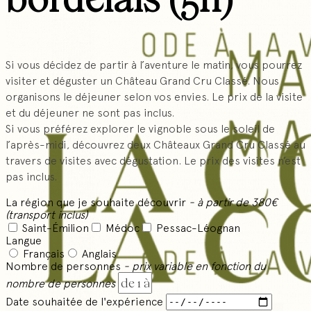
Si vous décidez de partir à l’aventure le matin, vous pourrez
visiter et déguster un Château Grand Cru Classé. Nous
organisons le déjeuner selon vos envies. Le prix de la visite
et du déjeuner ne sont pas inclus.
Si vous préférez explorer le vignoble sous le soleil de
l’après-midi, découvrez deux Châteaux Grand Cru Classé au
travers de visites avec dégustation. Le prix des visites n’est
pas inclus.
La région que je souhaite découvrir
- à partir de 380€
(transport inclus)
Saint-Émilion
Médoc
Pessac-Léognan
Langue
Français
Anglais
Nombre de personnes
- prix variable en fonction du
nombre de personnes
Date souhaitée de l'expérience