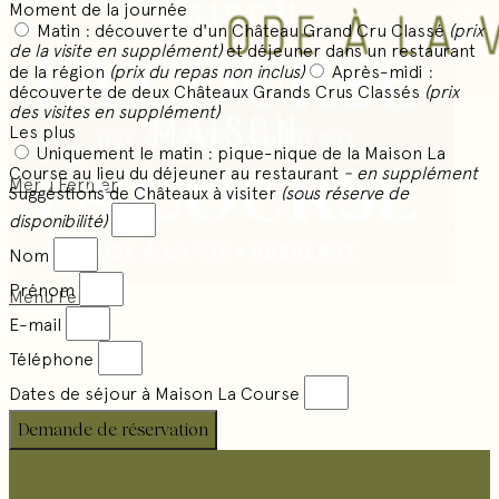
Moment de la journée
Matin : découverte d'un Château Grand Cru Classé
(prix
de la visite en supplément)
et déjeuner dans un restaurant
de la région
(prix du repas non inclus)
Après-midi :
découverte de deux Châteaux Grands Crus Classés
(prix
des visites en supplément)
Les plus
Uniquement le matin : pique-nique de la Maison La
Course au lieu du déjeuner au restaurant
- en supplément
Menu
Fermer
Suggestions de Châteaux à visiter
(sous réserve de
disponibilité)
Nom
Prénom
Menu
Fermer
E-mail
Téléphone
Dates de séjour à Maison La Course
Demande de réservation