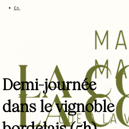
En.
Demi-journée
dans le vignoble
bordelais (5h)