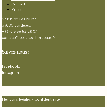
Contact
Presse
69 rue de La Course
33000 Bordeaux
+33 (0)5 56 52 28 07
contact@lacourse-bordeaux.fr
Suivez-nous :
Facebook.
Instagram.
Mentions légales
/
Confidentialité