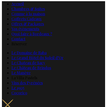
Accueil
Chambres & Suites
Comme à la maison
Coffrets Cadeaux
Offres & Packages
Vos évènements
Quoi faire à Bordeaux ?
Contact
Réserver
Le Domaine de Raba
Le Grand Hôtel du Soleil d’Or
Le Chateau de Sacy
Le Château de Brindos
Le Manège
La Villa Pastels
Vins des Pyrénées
Le 1905
Cocorico